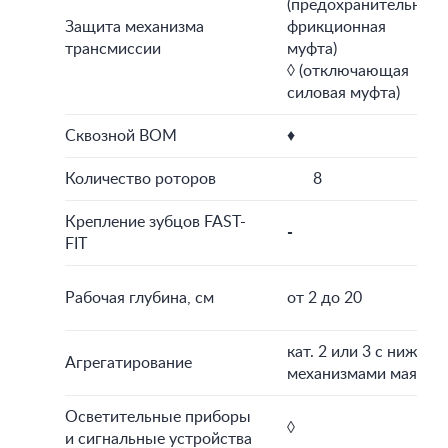
(предохранительная
Защита механизма
фрикционная
трансмиссии
муфта)
◊ (отключающая
силовая муфта)
Сквозной ВОМ
♦
Количество роторов
8
1
Крепление зубцов FAST-
-
FIT
Рабочая глубина, см
от 2 до 20
кат. 2 или 3 с нижни
Агрегатирование
механизмами маятник
Осветительные приборы
◊
и сигнальные устройства