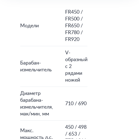
FR450 /
FR500 /
Модели
FR650 /
FR780 /
FR920
V-
образный
Барабан-
с 2
измельчитель
рядами
ножей
Диаметр
барабана-
710 / 690
измельчителя,
мак/мин, мм
450 / 498
Макс.
/ 653 /
мощность л.с.