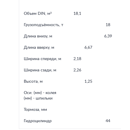
Объем DIN, м³
18,1
21,
Грузоподъёмность, т
18
Длина внизу, м
6,39
Длина вверху, м
6,67
6,7
Ширина спереди, м
2,18
Ширина сзади, м
2,26
Высота, м
1,25
1,5
Оси: (мм) - колея
A
(мм) - шпильки
Тормоза, мм
Гидроцилиндр
44