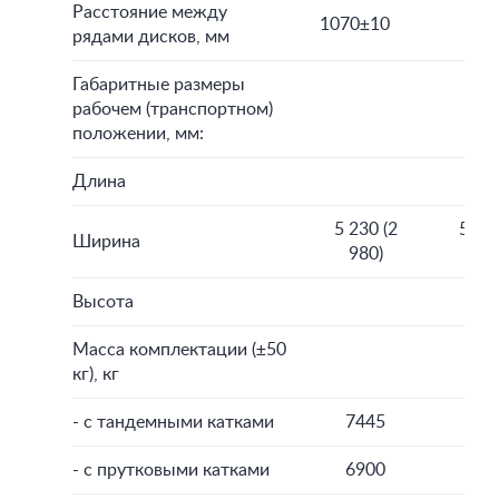
Расстояние между
1070±10
рядами дисков, мм
Габаритные размеры
рабочем (транспортном)
положении, мм:
Длина
5 230 (2
5 780
Ширина
980)
980
Высота
Масса комплектации (±50
кг), кг
- с тандемными катками
7445
80
- с прутковыми катками
6900
72