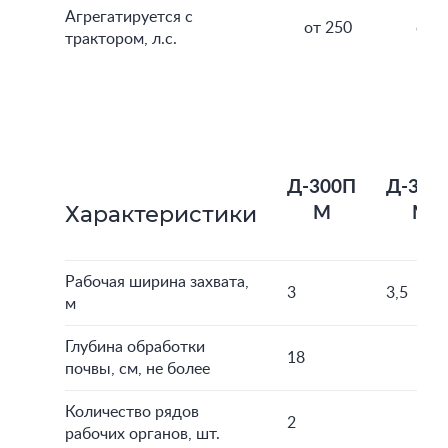
Агрегатируется с
от 250
от 2
трактором, л.с.
Д-300П
Д-350
Характеристики
М
М
Рабочая ширина захвата,
3
3,5
м
Глубина обработки
18
почвы, см, не более
Количество рядов
2
рабочих органов, шт.