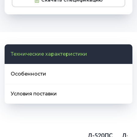
Технические характеристики
Особенности
Условия поставки
Д-520ПС
Д-56