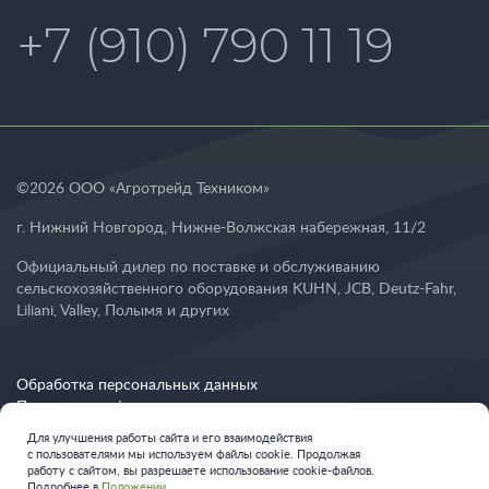
+7 (910) 790 11 19
©
2026
ООО «Агротрейд Техником»
г. Нижний Новгород
,
Нижне-Волжская набережная, 11/2
Официальный дилер по поставке и обслуживанию
сельскохозяйственного оборудования KUHN, JCB, Deutz-Fahr,
Liliani, Valley, Полымя и других
Обработка персональных данных
Политика конфиденциальности
Политика оператора в отношении обработки персональных
Для улучшения работы сайта и его взаимодействия
с пользователями мы используем файлы cookie. Продолжая
Поддержка сайта —
Public Heads
работу с сайтом, вы разрешаете использование cookie-файлов.
Подробнее в
Положении
.