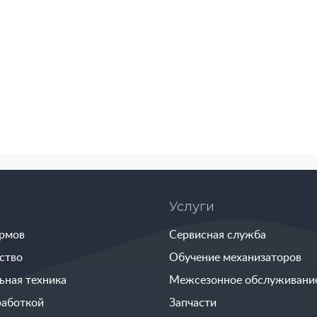
Услуги
ормов
Сервисная служба
ство
Обучение механизаторов
ьная техника
Межсезонное обслуживани
работкой
Запчасти