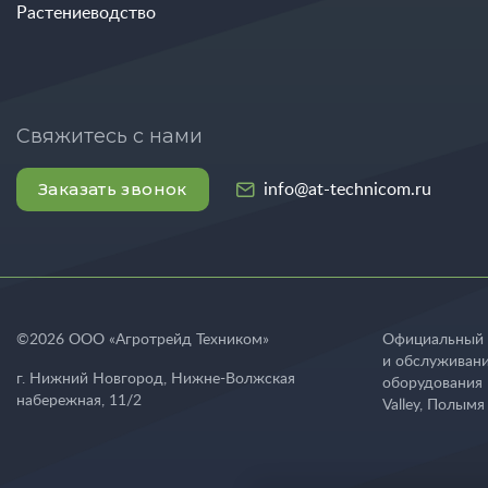
Растениеводство
Свяжитесь с нами
Заказать звонок
info@at-technicom.ru
©
2026
ООО «Агротрейд Техником»
Официальный 
и обслуживани
г. Нижний Новгород
,
Нижне-Волжская
оборудования K
набережная, 11/2
Valley, Полымя