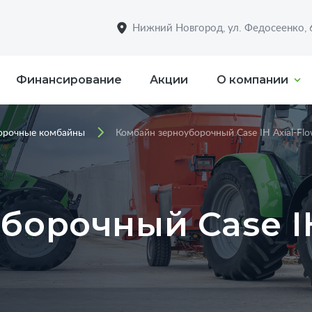
Нижний Новгород, ул. Федосеенко,
Финансирование
Акции
О компании
орочные комбайны
Комбайн зерноуборочный Case IH Axial-Fl
борочный Case I