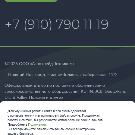
+7 (910) 790 11 19
©
2026
ООО «Агротрейд Техником»
г. Нижний Новгород
,
Нижне-Волжская набережная, 11/2
Официальный дилер по поставке и обслуживанию
сельскохозяйственного оборудования KUHN, JCB, Deutz-Fahr,
Liliani, Valley, Полымя и других
Для улучшения работы сайта и его взаимодействия
с пользователями мы используем файлы cookie. Продолжая
Обработка персональных данных
работу с сайтом, вы разрешаете использование cookie-файлов.
Политика конфиденциальности
Подробнее в
Положении
.
Вы всегда можете отключить файлы cookie в настройках
Политика оператора в отношении обработки персональных
вашего браузера.