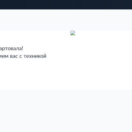
артовала!
им вас с техникой